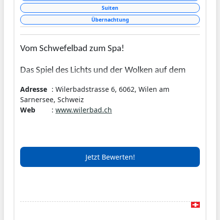
Suiten
Übernachtung
Vom Schwefelbad zum Spa!
Das Spiel des Lichts und der Wolken auf dem
Sarnersee. Der atemberaubende Blick über die
Adresse
: Wilerbadstrasse 6, 6062, Wilen am
Berge bis in die Alpen. Die Lage des Seehotel
Sarnersee, Schweiz
Web
:
www.wilerbad.ch
Wilderbad Spa & Seminar ist einzigartig.
Dahinter steht ein engagiertes Team, das mit viel
Herzblut und Leidenschaft für Sie da ist.
Jetzt Bewerten!