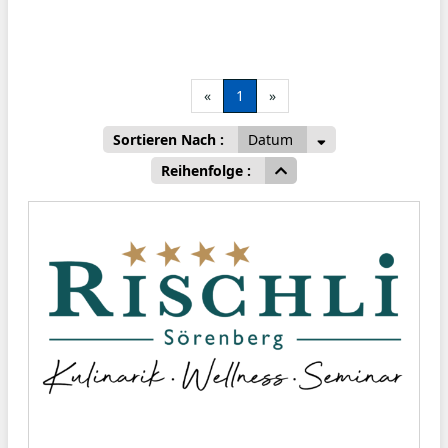
«
1
»
Sortieren Nach :
Datum
Reihenfolge :