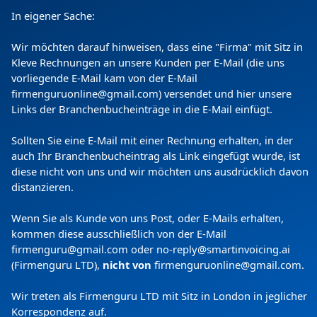
Datenschutzerklärung zweckgebunden verarbeitet
werden.
In eigener Sache:
Wir möchten darauf hinweisen, dass eine "Firma" mit Sitz in
Kleve Rechnungen an unsere Kunden per E-Mail (die uns
vorliegende E-Mail kam von der E-Mail
firmenguruonline@gmail.com) versendet und hier unsere
Links der Branchenbucheinträge in die E-Mail einfügt.
Sollten Sie eine E-Mail mit einer Rechnung erhalten, in der
auch Ihr Branchenbucheintrag als Link eingefügt wurde, ist
diese nicht von uns und wir möchten uns ausdrücklich davon
Copyright
(c) 2024 by Firmenguru Ltd | alle Rechte
distanzieren.
vorbehalten
Donnerstag der 06. August | Seite generiert in
0.1069
Wenn Sie als Kunde von uns Post, oder E-Mails erhalten,
Sekunden
kommen diese ausschließlich von der E-Mail
firmenguru@gmail.com oder no-reply@smartinvoicing.
ai
(Firmenguru LTD),
nicht von
firmenguruonline@gmail.com
.
Wir treten als Firmenguru LTD mit Sitz in London in jeglicher
Korrespondenz auf.