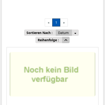
«
1
»
Sortieren Nach :
Datum
Reihenfolge :