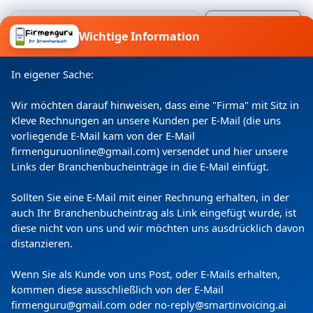
Wichtige Information
Ich willige ein, dass meine Angaben laut
Datenschutzerklärung zweckgebunden verarbeitet
In eigener Sache:
werden.
Wir möchten darauf hinweisen, dass eine "Firma" mit Sitz in
Kleve Rechnungen an unsere Kunden per E-Mail (die uns
vorliegende E-Mail kam von der E-Mail
firmenguruonline@gmail.com) versendet und hier unsere
Links der Branchenbucheinträge in die E-Mail einfügt.
Sollten Sie eine E-Mail mit einer Rechnung erhalten, in der
auch Ihr Branchenbucheintrag als Link eingefügt wurde, ist
diese nicht von uns und wir möchten uns ausdrücklich davon
Copyright
(c) 2024 by Firmenguru Ltd | alle Rechte
distanzieren.
vorbehalten
Wenn Sie als Kunde von uns Post, oder E-Mails erhalten,
Sonntag der 09. August | Seite generiert in
0.0929
kommen diese ausschließlich von der E-Mail
Sekunden
firmenguru@gmail.com oder no-reply@smartinvoicing.
ai