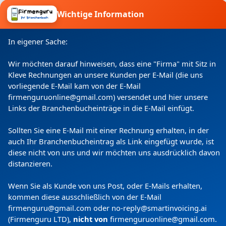
Wichtige Information
Ich willige ein, dass meine Angaben laut
Datenschutzerklärung zweckgebunden verarbeitet
In eigener Sache:
werden.
Wir möchten darauf hinweisen, dass eine "Firma" mit Sitz in
Kleve Rechnungen an unsere Kunden per E-Mail (die uns
vorliegende E-Mail kam von der E-Mail
firmenguruonline@gmail.com) versendet und hier unsere
Links der Branchenbucheinträge in die E-Mail einfügt.
Sollten Sie eine E-Mail mit einer Rechnung erhalten, in der
auch Ihr Branchenbucheintrag als Link eingefügt wurde, ist
diese nicht von uns und wir möchten uns ausdrücklich davon
Copyright
(c) 2024 by Firmenguru Ltd | alle Rechte
distanzieren.
vorbehalten
Wenn Sie als Kunde von uns Post, oder E-Mails erhalten,
Donnerstag der 06. August | Seite generiert in
0.1030
kommen diese ausschließlich von der E-Mail
Sekunden
firmenguru@gmail.com oder no-reply@smartinvoicing.
ai
(Firmenguru LTD),
nicht von
firmenguruonline@gmail.com
.