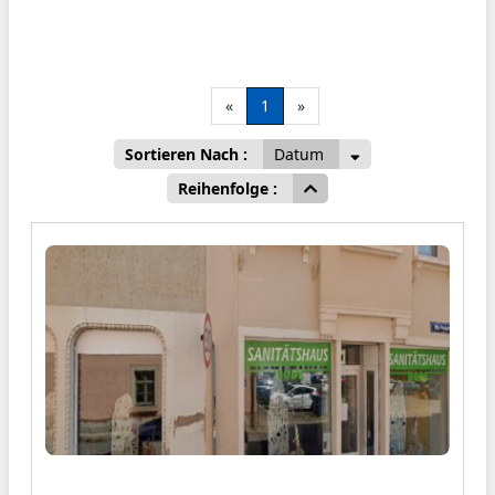
«
1
»
Sortieren Nach :
Datum
Reihenfolge :