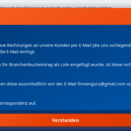
 Datenschutzerklärung zweckgebunden verarbeitet werden.
Kleve Rechnungen an unsere Kunden per E-Mail (die uns vorliege
die E-Mail einfügt.
uch Ihr Branchenbucheintrag als Link eingefügt wurde, ist diese n
Copyright
(c) 2024 by Firmenguru Ltd | alle Rechte vorbehalten
Samstag der 08. August | Seite generiert in
0.0745
Sekunden
men diese ausschließlich von der E-Mail firmenguru@gmail.com o
 Korrespondenz auf.
Wir verwenden Cookies.
Cookie-Information
Cookie-Einstellungen
Verstanden
Allen zustimmen
Suche
Konto