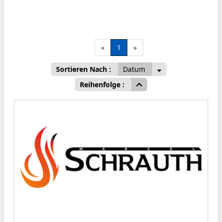
«
1
»
Sortieren Nach :
Datum
Reihenfolge :