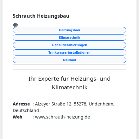
Schrauth Heizungsbau
Heizungsbau
Klimatechnik
Gebäudesanierungen
Trinkwasserinstallationen
Neubau
Ihr Experte für Heizungs- und
Klimatechnik
Festpreisgarantie
Adresse
: Alzeyer Straße 12, 55278, Undenheim,
Deutschland
Web
:
www.schrauth-heizung.de
Wir sind spezialisiert auf den
professionellen Einbau von Heiz - und
Klimageräten. Gebäudesanierungen,