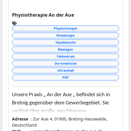
Physiotherapie An der Aue
Physiotherapie
Kinesiotape
Hausbesuche
Massagen
Feldenkrais
Dornmethode
Ultraschall
PNF
Unsere Praxis „ An der Aue „ befindet sich in
Bretnig gegenüber dem Gewerbegebiet. Sie
verfügt über große, geschlossene
Adresse
: Zur Aue 4, 01900, Bretnig-Hauswalde,
Behandlungsräume, in denen sich die Patienten
Deutschland
wohlfühlen und entspannen können.