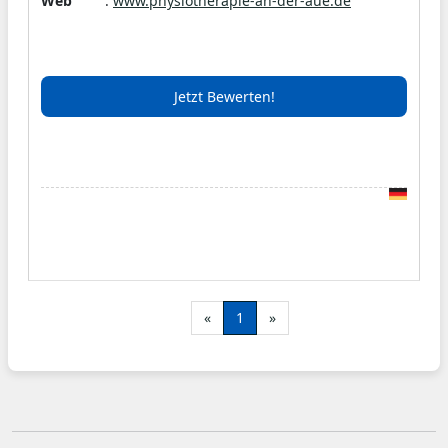
Web
:
www.physiotherapie-an-der-aue.de
Wir bieten gezielte, vielschichtige und
nachhaltige Behandlungsmethoden an, die wir
individuell auf den Bedarf unserer Kunden, im
Jetzt Bewerten!
Rahmen der Kassenleistungen oder Privat,
anpassen können. Jeder Therapeut bringt
seinen eigenen Schatz an Weiterbildungen und
Erfahrungen mit sich, um eine zielgerichtete
und bestmögliche Behandlung zu
gewährleisten.
«
1
»