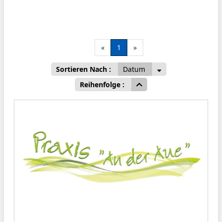
«
1
»
Sortieren Nach :
Datum
Reihenfolge :