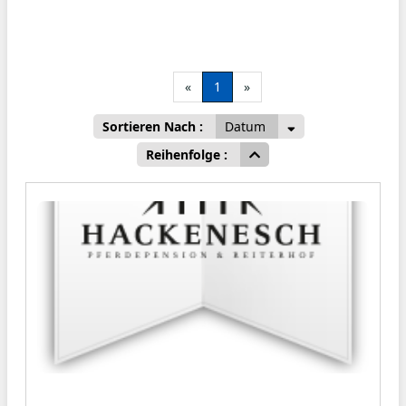
«
1
»
Sortieren Nach :
Datum
Reihenfolge :