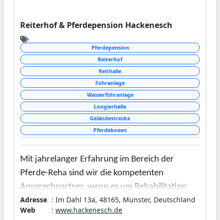
Reiterhof & Pferdepension Hackenesch
Pferdepension
Reiterhof
Reithalle
Führanlage
Wasserführanlage
Longierhalle
Geländestrecke
Pferdeboxen
Mit jahrelanger Erfahrung im Bereich der
Pferde-Reha sind wir die kompetenten
Ansprechpartner, wenn es um Rehabilitation
Adresse
: Im Dahl 13a, 48165, Münster, Deutschland
und Training für Ihr Pferd geht. Als
Web
:
www.hackenesch.de
Innovationsführer auf dem Gebiet des Aqua-