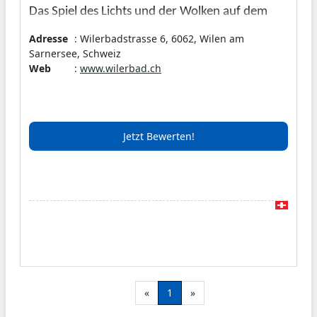
Das Spiel des Lichts und der Wolken auf dem
Sarnersee. Der atemberaubende Blick über die
Adresse
: Wilerbadstrasse 6, 6062, Wilen am
Berge bis in die Alpen. Die Lage des Seehotel
Sarnersee, Schweiz
Web
:
www.wilerbad.ch
Wilderbad Spa & Seminar ist einzigartig.
Dahinter steht ein engagiertes Team, das mit viel
Herzblut und Leidenschaft für Sie da ist.
Jetzt Bewerten!
«
1
»