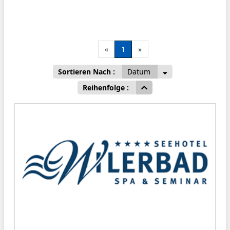
«
1
»
Sortieren Nach :
Datum
Reihenfolge :