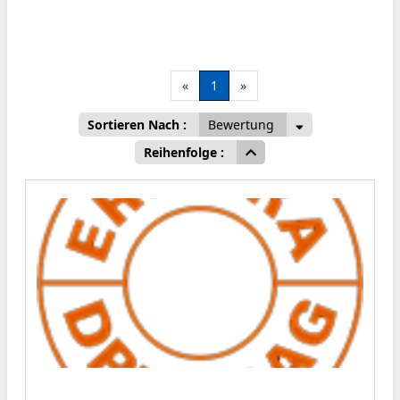
«
1
»
Sortieren Nach :
Bewertung
Reihenfolge :