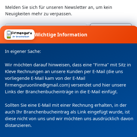
Wir sind stolz darauf, dass Sie bei uns noch vom
Melden Sie sich für unseren Newsletter an, um kein
Chef höchst persönlich bedient werden. Sie
Neuigkeiten mehr zu verpassen.
dürfen uns auch gerne während der Produktion
über die Schultern schauen. Dabei können Sie
Wichtige Information
den Duft der Lösungsmittel und den typischen
Ich willige ein, dass meine Angaben laut
Druckerei-Duft schnuppern, den viele Kunden
Datenschutzerklärung zweckgebunden verarbeitet
In eigener Sache:
werden.
gerne riechen. Alle Ihre Drucksachen werden
Wir möchten darauf hinweisen, dass eine "Firma" mit Sitz in
bei uns im Haus gedruckt und
Kleve Rechnungen an unsere Kunden per E-Mail (die uns
weiterverarbeitet, da wir über das nötige
vorliegende E-Mail kam von der E-Mail
Knowhow verfügen.
firmenguruonline@gmail.com) versendet und hier unsere
Links der Branchenbucheinträge in die E-Mail einfügt.
Haben Sie noch Fragen, zögern Sie nicht, uns
anzurufen und einen Termin zu vereinbaren.
Sollten Sie eine E-Mail mit einer Rechnung erhalten, in der
auch Ihr Branchenbucheintrag als Link eingefügt wurde, ist
Wir beraten Sie gerne vor Ort.
diese nicht von uns und wir möchten uns ausdrücklich davon
Copyright
(c) 2024 by Firmenguru Ltd | alle Rechte
distanzieren.
Es würde uns freuen, in Zukunft auch Ihre
vorbehalten
Drucksachen produzieren zu dürfen.