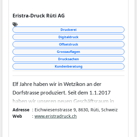
Eristra-Druck Rüti AG
Druckerei
Digitaldruck
Offsetdruck
Grossauflagen
Drucksachen
Kundenberatung
Elf Jahre haben wir in Wetzikon an der
Dorfstrasse produziert. Seit dem 1.1.2017
haben wir unseren neuen Geschäftsraum in
Adresse
: Eichwiesenstrasse 9, 8630, Rüti, Schweiz
Rüti an der Eichwiesstrasse 9 bezogen.
Web
:
www.eristradruck.ch
Das vergangene Jahr hat uns bewiesen, dass die
Entscheidung richtig wahr, um von Rüti aus die