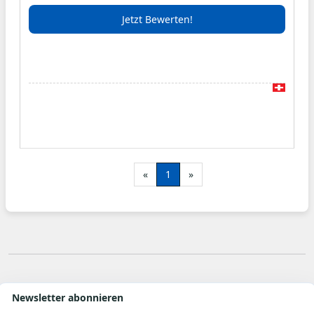
Drucksachen zu produzieren. Egal ob
Jetzt Bewerten!
Digitaldruck oder Offsetdruck, wir sind der
richtige Ansprechpartner für Ihre Anliegen.
Der Digitaldruck ist für Drucksachen aller Art in
kleineren Auflagen. Kalender, Faltflyer, Flyer,
Visitenkarten, Mailings, Maturarbeiten, aber
auch Trauerdrucksachen usw. gehören zu den
alltäglichen Aufgaben unserer Xerox Maschine.
«
1
»
Natürlich aber gehört der konventionelle
Offsetdruck immer noch zu dem
Hauptdruckverfahren, das wir anbieten.
Briefpapier, Couverts, Visitenkarten, Blöcke,
Broschüren, Flyer usw. werden auf unseren
beiden Heidelberg Druckmaschinen tagtäglich
produziert.
Newsletter abonnieren