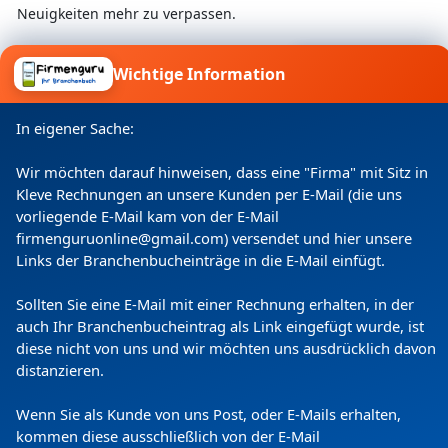
Neuigkeiten mehr zu verpassen.
Wichtige Information
Ich willige ein, dass meine Angaben laut
Datenschutzerklärung zweckgebunden verarbeitet
In eigener Sache:
werden.
Wir möchten darauf hinweisen, dass eine "Firma" mit Sitz in
Kleve Rechnungen an unsere Kunden per E-Mail (die uns
vorliegende E-Mail kam von der E-Mail
firmenguruonline@gmail.com) versendet und hier unsere
Links der Branchenbucheinträge in die E-Mail einfügt.
Sollten Sie eine E-Mail mit einer Rechnung erhalten, in der
auch Ihr Branchenbucheintrag als Link eingefügt wurde, ist
diese nicht von uns und wir möchten uns ausdrücklich davon
Copyright
(c) 2024 by Firmenguru Ltd | alle Rechte
distanzieren.
vorbehalten
Wenn Sie als Kunde von uns Post, oder E-Mails erhalten,
Samstag der 08. August | Seite generiert in
0.0920
kommen diese ausschließlich von der E-Mail