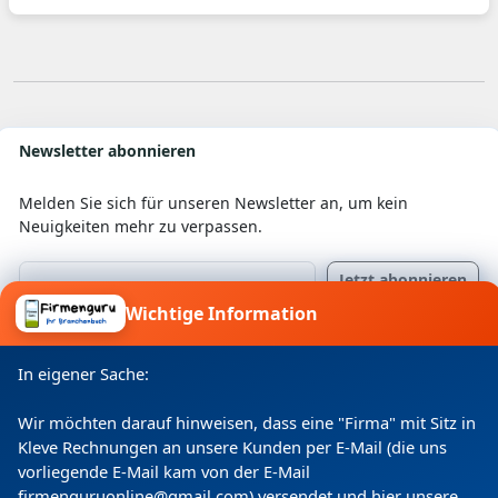
für Sie seit dem 1. Juli 2014 eine Alternative:
Unsere Filiale in der Rudolf-Renner-Straße 20.
Wir freuen uns auch dort auf Sie!
Newsletter abonnieren
Melden Sie sich für unseren Newsletter an, um kein
Neuigkeiten mehr zu verpassen.
Wichtige Information
Ich willige ein, dass meine Angaben laut
Datenschutzerklärung zweckgebunden verarbeitet
In eigener Sache:
werden.
Wir möchten darauf hinweisen, dass eine "Firma" mit Sitz in
Kleve Rechnungen an unsere Kunden per E-Mail (die uns
vorliegende E-Mail kam von der E-Mail
firmenguruonline@gmail.com) versendet und hier unsere