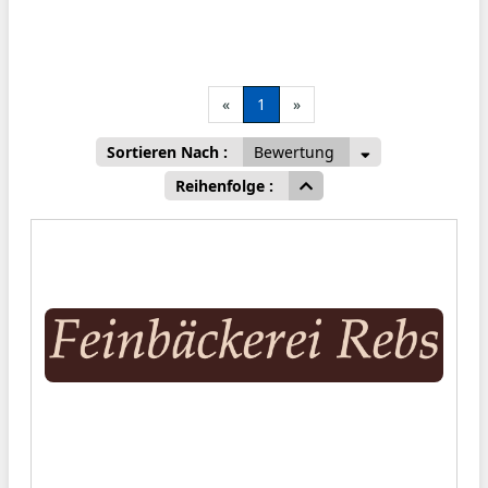
«
1
»
Sortieren Nach :
Bewertung
Reihenfolge :