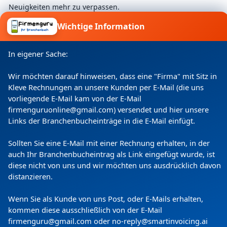
Neuigkeiten mehr zu verpassen.
Wichtige Information
Ich willige ein, dass meine Angaben laut
In eigener Sache:
Datenschutzerklärung zweckgebunden verarbeitet
werden.
Wir möchten darauf hinweisen, dass eine "Firma" mit Sitz in
Kleve Rechnungen an unsere Kunden per E-Mail (die uns
vorliegende E-Mail kam von der E-Mail
firmenguruonline@gmail.com) versendet und hier unsere
Links der Branchenbucheinträge in die E-Mail einfügt.
Sollten Sie eine E-Mail mit einer Rechnung erhalten, in der
auch Ihr Branchenbucheintrag als Link eingefügt wurde, ist
diese nicht von uns und wir möchten uns ausdrücklich davon
distanzieren.
Copyright
(c) 2024 by Firmenguru Ltd | alle Rechte
vorbehalten
Wenn Sie als Kunde von uns Post, oder E-Mails erhalten,
kommen diese ausschließlich von der E-Mail
Freitag der 07. August | Seite generiert in
0.0769
Sekunden
firmenguru@gmail.com oder no-reply@smartinvoicing.
ai